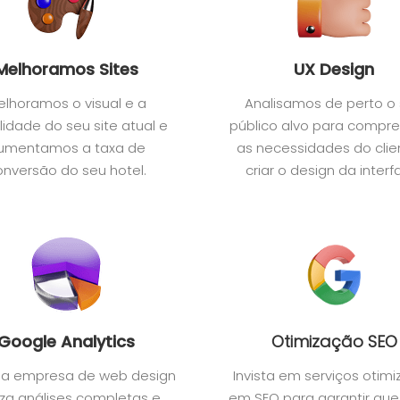
Melhoramos Sites
UX Design
elhoramos o visual e a
Analisamos de perto o
lidade do seu site atual e
público alvo para compr
umentamos a taxa de
as necessidades do clie
onversão do seu hotel.
criar o design da interf
Google Analytics
Otimização SEO
sa empresa de web design
Invista em serviços otim
iza análises completas e
em SEO para garantir que