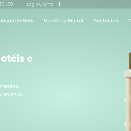
66 760
Login Cliente
riação de Sites
Marketing Digital
Contactos
Hotéis
e
jamentos
 reservas.