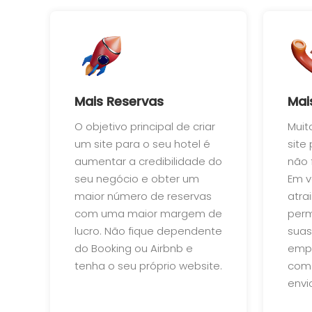
Mais Reservas
Mai
O objetivo principal de criar
Muit
um site para o seu hotel é
site
aumentar a credibilidade do
não 
seu negócio e obter um
Em v
maior número de reservas
atra
com uma maior margem de
perm
lucro. Não fique dependente
suas
do Booking ou Airbnb e
empr
tenha o seu próprio website.
com
envi