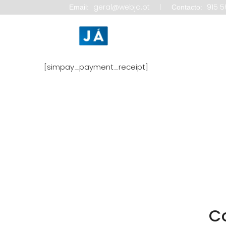
geral@webja.pt
915 5
Email:
Contacto:
Início
C
[simpay_payment_receipt]
C