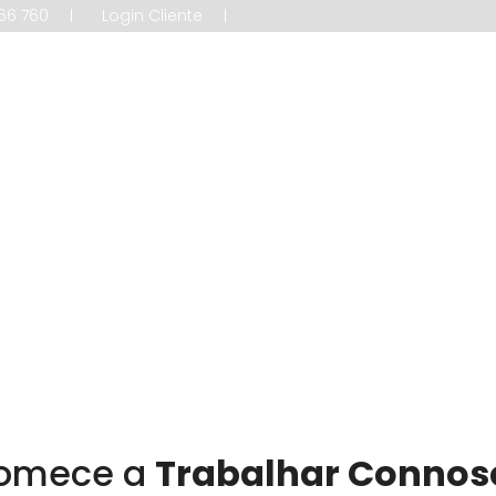
66 760
Login Cliente
riação de Sites
Marketing Digital
Contactos
omece a
Trabalhar Connos