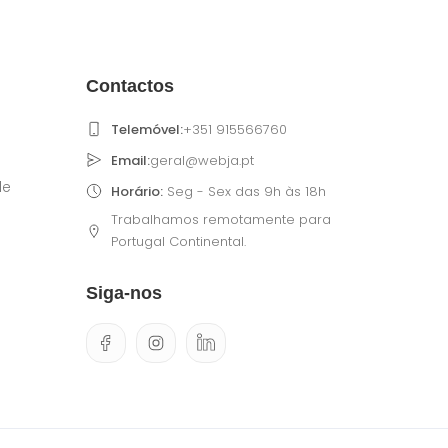
Contactos
Telemóvel:
+351 915566760
Email:
geral@webja.pt
de
Horário:
Seg - Sex das 9h às 18h
Trabalhamos remotamente para
Portugal Continental.
Siga-nos